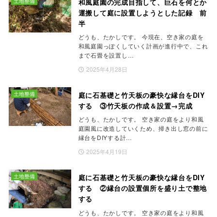
土地整備
和風庭園の完成目指して、巨石を何とか
運搬して庭に設置しようとした記録 前
半
どうも、たかしです。 今現在、空き家の庭を
和風庭園っぽくしていく計画が進行中で、これ
まで石畳を設置し…
2025年4月28日
土地整備
庭に石基礎と竹天板の豪快な縁台をDIY
する ③竹天板の作成＆設置→完成
どうも、たかしです。 空き家の庭をより和風
庭園風に改造していくため、掃き出し窓の前に
縁台をDIYする計…
2025年4月19日
土地整備
庭に石基礎と竹天板の豪快な縁台をDIY
する ②縁台の設置個所を盛り土で整地
する
どうも、たかしです。 空き家の庭をより和風