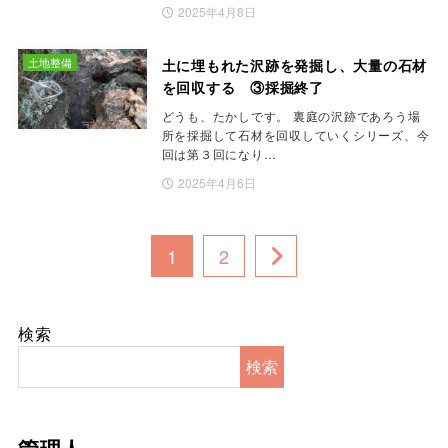
2025年4月8日
土地整備
土に埋もれた沢跡を発掘し、大量の石材
を回収する ③採掘終了
どうも、たかしです。 裏庭の沢跡であろう場
所を採掘して石材を回収していくシリーズ、今
回は第３回になり…
2025年4月6日
1
2
検索
検索
管理人