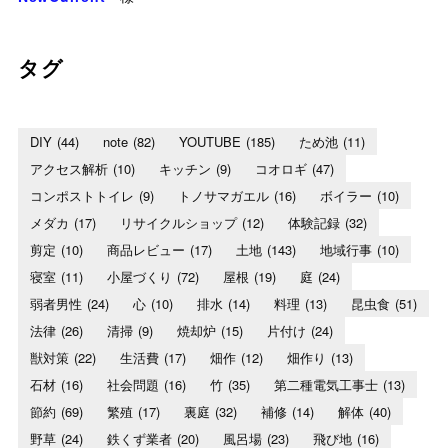
タグ
DIY
(44)
note
(82)
YOUTUBE
(185)
ため池
(11)
アクセス解析
(10)
キッチン
(9)
コオロギ
(47)
コンポストトイレ
(9)
トノサマガエル
(16)
ボイラー
(10)
メダカ
(17)
リサイクルショップ
(12)
体験記録
(32)
剪定
(10)
商品レビュー
(17)
土地
(143)
地域行事
(10)
寝室
(11)
小屋づくり
(72)
屋根
(19)
庭
(24)
弱者男性
(24)
心
(10)
排水
(14)
料理
(13)
昆虫食
(51)
法律
(26)
清掃
(9)
焼却炉
(15)
片付け
(24)
獣対策
(22)
生活費
(17)
畑作
(12)
畑作り
(13)
石材
(16)
社会問題
(16)
竹
(35)
第二種電気工事士
(13)
節約
(69)
繁殖
(17)
裏庭
(32)
補修
(14)
解体
(40)
野草
(24)
鉄くず業者
(20)
風呂場
(23)
飛び地
(16)