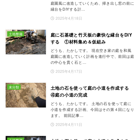
庭園風に改造していくため、掃き出し窓の前に
縁台をDIYする計…
2025年4月18日
土地整備
庭に石基礎と竹天板の豪快な縁台をDIY
する ①材料集め＆仮組み
どうも、たかしです。 現在空き家の庭を和風
庭園に改造していく計画を進行中で、前回は庭
の中心を貫く石と…
2025年4月17日
未分類
土地の石を使って庭の小道を作成する
④庭の小道の完成
どうも、たかしです。 土地の石を使って庭に
小道を作成する計画、今回はその第４回になり
ます。 前回記事…
2025年4月11日
土地整備