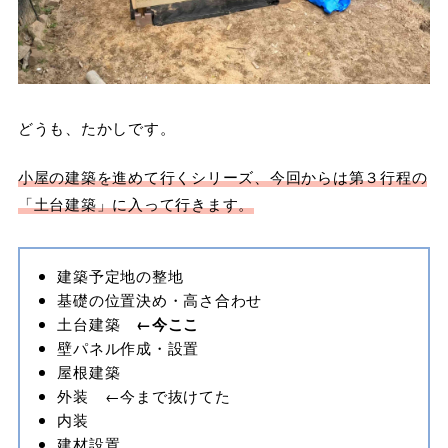
どうも、たかしです。
小屋の建築を進めて行くシリーズ、今回からは第３行程の
「土台建築」に入って行きます。
建築予定地の整地
基礎の位置決め・高さ合わせ
土台建築
←今ここ
壁パネル作成・設置
屋根建築
外装 ←今まで抜けてた
内装
建材設置