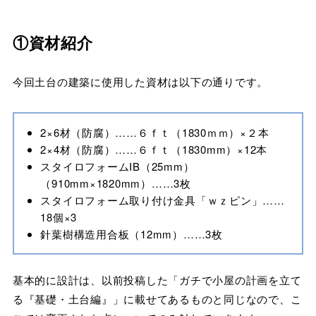
①資材紹介
今回土台の建築に使用した資材は以下の通りです。
2×6材（防腐）……６ｆｔ（1830ｍｍ）×２本
2×4材（防腐）……６ｆｔ（1830mm）×12本
スタイロフォームIB（25mm）
（910mm×1820mm）……3枚
スタイロフォーム取り付け金具「ｗｚピン」……
18個×3
針葉樹構造用合板（12mm）……3枚
基本的に設計は、以前投稿した「ガチで小屋の計画を立て
る『基礎・土台編』」に載せてあるものと同じなので、こ