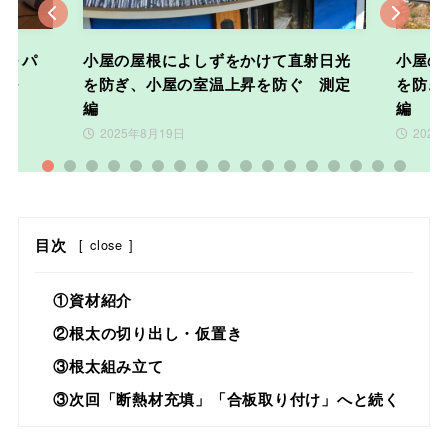
Previous
Nex
成～パ
小屋の屋根によしずをかけて直射日光
小屋の
け～
を防ぎ、小屋の室温上昇を防ぐ 測定
を防ぎ
編
編
2025年8月19日
2025
1
2
3
4
5
6
7
8
9
10
11
12
13
14
15
16
17
目次
[
close
]
①資材紹介
②根太の切り出し・仮置き
③根太組み立て
③次回「断熱材充填」「合板取り付け」へと続く