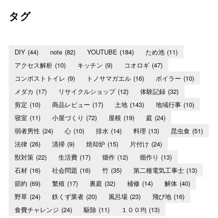
タグ
DIY
(44)
note
(82)
YOUTUBE
(184)
ため池
(11)
アクセス解析
(10)
キッチン
(9)
コオロギ
(47)
コンポストトイレ
(9)
トノサマガエル
(16)
ボイラー
(10)
メダカ
(17)
リサイクルショップ
(12)
体験記録
(32)
剪定
(10)
商品レビュー
(17)
土地
(143)
地域行事
(10)
寝室
(11)
小屋づくり
(72)
屋根
(19)
庭
(24)
弱者男性
(24)
心
(10)
排水
(14)
料理
(13)
昆虫食
(51)
法律
(26)
清掃
(9)
焼却炉
(15)
片付け
(24)
獣対策
(22)
生活費
(17)
畑作
(12)
畑作り
(13)
石材
(16)
社会問題
(16)
竹
(35)
第二種電気工事士
(13)
節約
(69)
繁殖
(17)
裏庭
(32)
補修
(14)
解体
(40)
野草
(24)
鉄くず業者
(20)
風呂場
(23)
飛び地
(16)
食費チャレンジ
(24)
駆除
(11)
１００均
(13)