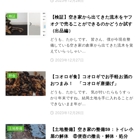
2023年12月28日
検証
【検証】空き家から出てきた流木をヤフ
オクで売ることができるのかどうか試す
（出品編）
どうも、たかしです。 皆さん、僕が今現在整
備している空き家の倉庫から出てきた流木を覚
えていらっしゃい…
2023年12月27日
野食
【コオロギ食】コオロギでお手軽お酒の
おつまみ！ 「コオロギ唐揚げ」
どうも、たかしです。 気が付いたらもうすっ
かり年末ですね。結局土地を手に入れることが
できないまま年が…
2023年12月26日
土地整備
【土地整備】空き家の整備59：トイレ小
屋の解体 ⑧便壺の撤去・解体・処分