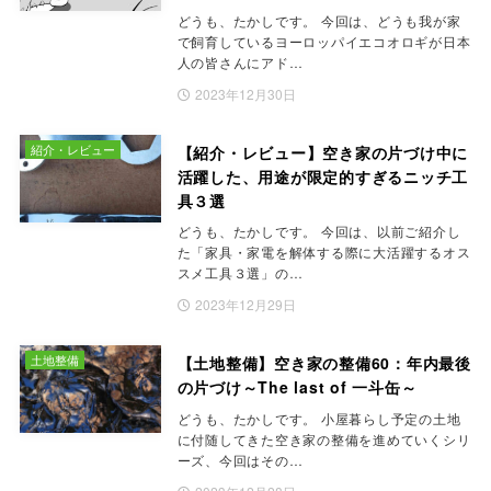
どうも、たかしです。 今回は、どうも我が家
で飼育しているヨーロッパイエコオロギが日本
人の皆さんにアド…
2023年12月30日
紹介・レビュー
【紹介・レビュー】空き家の片づけ中に
活躍した、用途が限定的すぎるニッチ工
具３選
どうも、たかしです。 今回は、以前ご紹介し
た「家具・家電を解体する際に大活躍するオス
スメ工具３選」の…
2023年12月29日
土地整備
【土地整備】空き家の整備60：年内最後
の片づけ～The last of 一斗缶～
どうも、たかしです。 小屋暮らし予定の土地
に付随してきた空き家の整備を進めていくシリ
ーズ、今回はその…