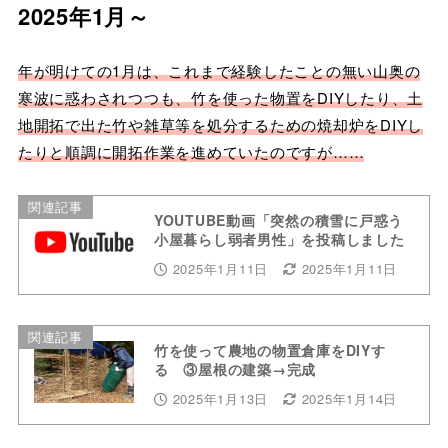
2025年1月～
年が明けての1月は、これまで経験したことの無い山奥の
寒波に惑わされつつも、竹を使った物置をDIYしたり、土
地開拓で出た竹や雑草等を処分するための焼却炉をDIYし
たりと順調に開拓作業を進めていたのですが……
関連記事
YOUTUBE動画「突然の積雪に戸惑う
小屋暮らし弱者男性」を投稿しました
2025年1月11日
2025年1月11日
関連記事
竹を使って農地の物置倉庫をDIYす
る ③屋根の建築→完成
2025年1月13日
2025年1月14日