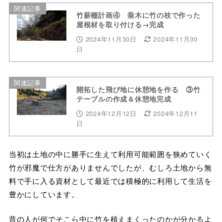
関連記事
竹薪棚計画④ 垂木に竹の枝で作った
屋根材を取り付ける→完成
2024年11月30日
2024年11月30
日
関連記事
開拓した飛び地に休憩地を作る ③竹
テーブルの作成＆休憩地完成
2024年12月12日
2024年12月11
日
当初は土地の中に勝手に生えて利用可能範囲を狭めていく
竹が邪魔で仕方がありませんでしたが、むしろ土地から無
料で手に入る資材として最近では積極的に利用して生活を
豊かにしています。
昔の人が何でそこら中に竹を植えまくったのかが分かるよ