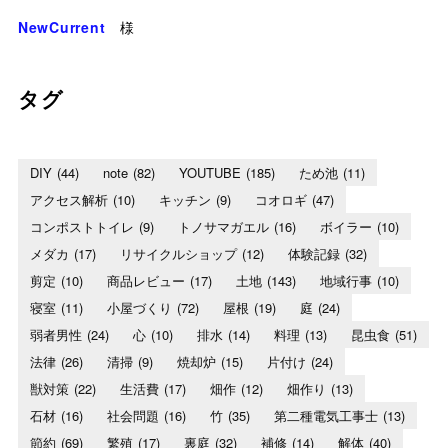
NewCurrent
様
タグ
DIY
(44)
note
(82)
YOUTUBE
(185)
ため池
(11)
アクセス解析
(10)
キッチン
(9)
コオロギ
(47)
コンポストトイレ
(9)
トノサマガエル
(16)
ボイラー
(10)
メダカ
(17)
リサイクルショップ
(12)
体験記録
(32)
剪定
(10)
商品レビュー
(17)
土地
(143)
地域行事
(10)
寝室
(11)
小屋づくり
(72)
屋根
(19)
庭
(24)
弱者男性
(24)
心
(10)
排水
(14)
料理
(13)
昆虫食
(51)
法律
(26)
清掃
(9)
焼却炉
(15)
片付け
(24)
獣対策
(22)
生活費
(17)
畑作
(12)
畑作り
(13)
石材
(16)
社会問題
(16)
竹
(35)
第二種電気工事士
(13)
節約
(69)
繁殖
(17)
裏庭
(32)
補修
(14)
解体
(40)