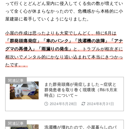
って行くとどんどん室内に侵入してくる虫の数が増えてい
って全く心が休まらなかったので、危機感から本格的に小
屋建築に着手していくようになりました。
小屋の作成は思ったよりも大変でしんどく、特に6月は
「群発頭痛発症」「車のパンク」「洗濯機の故障」「アナ
グマの再侵入」「雨漏りの発生」
と、トラブルが相次ぎに
相次いでメンタル的にかなり追い込まれて本当にきつかっ
たです。。
関連記事
また群発頭痛が発症しました～症状と
群発患者を取り巻く現環境（R6/5月末
時点）について～
2024年5月28日
2024年8月31日
関連記事
洗濯機が壊れたので、小屋暮らしのパ