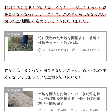
11月ごろになるとだいぶ涼しくなり、マダニもすっかり姿
を見せなくなったということで、この頃からはかなり思い
切った土地開拓を進めていくようになりました。
関連記事
竹に覆われた土地を開拓する 前編：
外観チェック・竹の伐採
2024年11月20日
2024年11月19
日
竹が繁茂しまくって利用できないどころか、恐らく獣の住
処となってしまっていた土地を切り拓いたり……
関連記事
土地を購入した時についてきた道を挟
んだ飛び地を開拓する ④仕上げの草
刈り→開拓完了
2024年12月8日
2024年12月8日