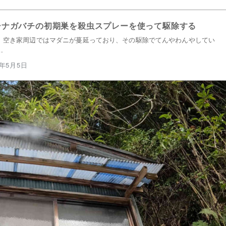
シナガバチの初期巣を殺虫スプレーを使って駆除する
、空き家周辺ではマダニが蔓延っており、その駆除でてんやわんやしてい
…
4年5月5日