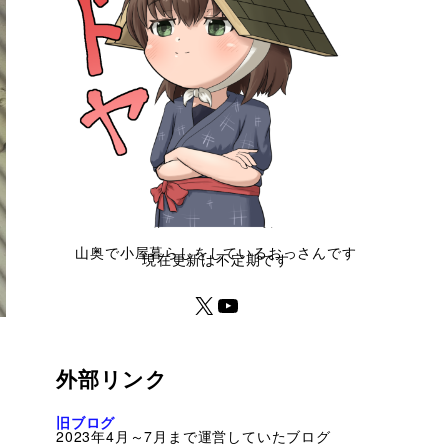
山奥で小屋暮らしをしているおっさんです
現在更新は不定期です
外部リンク
旧ブログ
2023年4月～7月まで運営していたブログ