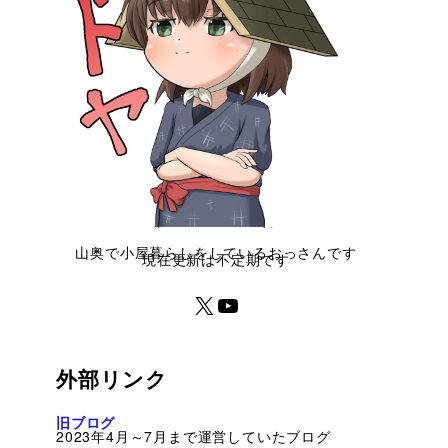
山奥で小屋暮らしをしているおっさんです
現在更新は不定期です
外部リンク
旧ブログ
2023年4月～7月まで運営していたブログ