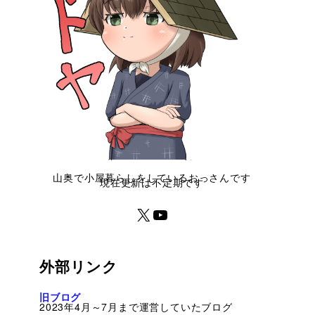
山奥で小屋暮らしをしているおっさんです
現在更新は不定期です
外部リンク
旧ブログ
2023年4月～7月まで運営していたブログ