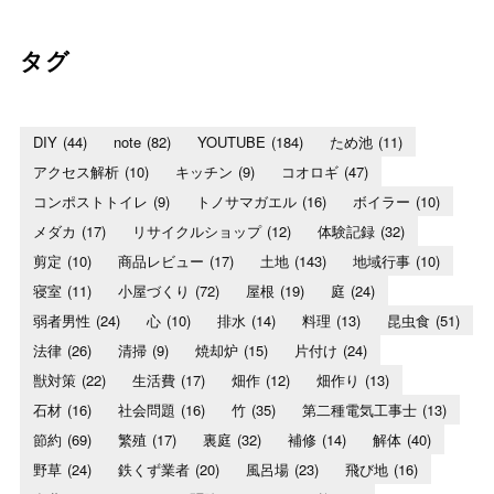
タグ
DIY
(44)
note
(82)
YOUTUBE
(184)
ため池
(11)
アクセス解析
(10)
キッチン
(9)
コオロギ
(47)
コンポストトイレ
(9)
トノサマガエル
(16)
ボイラー
(10)
メダカ
(17)
リサイクルショップ
(12)
体験記録
(32)
剪定
(10)
商品レビュー
(17)
土地
(143)
地域行事
(10)
寝室
(11)
小屋づくり
(72)
屋根
(19)
庭
(24)
弱者男性
(24)
心
(10)
排水
(14)
料理
(13)
昆虫食
(51)
法律
(26)
清掃
(9)
焼却炉
(15)
片付け
(24)
獣対策
(22)
生活費
(17)
畑作
(12)
畑作り
(13)
石材
(16)
社会問題
(16)
竹
(35)
第二種電気工事士
(13)
節約
(69)
繁殖
(17)
裏庭
(32)
補修
(14)
解体
(40)
野草
(24)
鉄くず業者
(20)
風呂場
(23)
飛び地
(16)