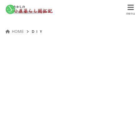
HOME
ＤＩＹ