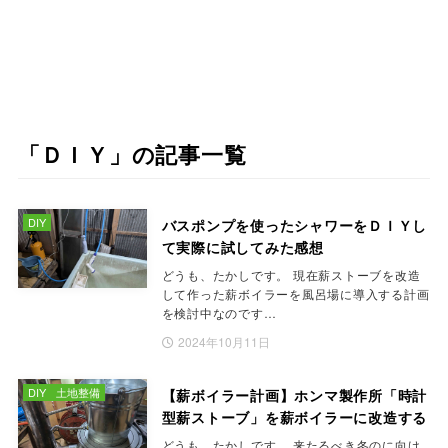
「ＤＩＹ」の記事一覧
DIY
バスポンプを使ったシャワーをＤＩＹし
て実際に試してみた感想
どうも、たかしです。 現在薪ストーブを改造
して作った薪ボイラーを風呂場に導入する計画
を検討中なのです…
2024年10月11日
DIY
土地整備
【薪ボイラー計画】ホンマ製作所「時計
型薪ストーブ」を薪ボイラーに改造する
どうも、たかしです。 来たるべき冬のに向け