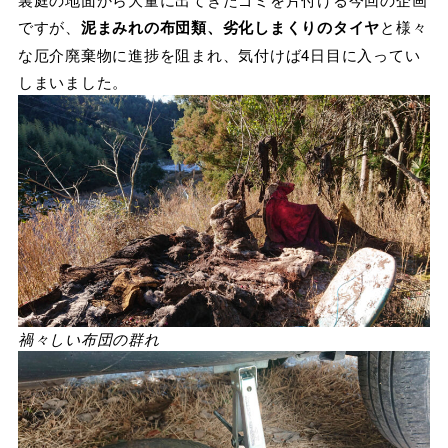
ですが、
泥まみれの布団類、劣化しまくりのタイヤ
と様々
な厄介廃棄物に進捗を阻まれ、気付けば4日目に入ってい
しまいました。
禍々しい布団の群れ