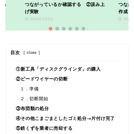
掘する
つながっているか確認する ②汲み上
つなが
げ実験
作成
2026年3月2日
2026
1
2
3
4
5
6
目次
[
close
]
①新工具「ディスクグラインダ」の購入
②ビードワイヤーの切断
１．準備
２．切断開始
③布団類の処分
④その他こまごまとしたゴミ処分→片付け完了
⑤鉄くずを業者に売却する