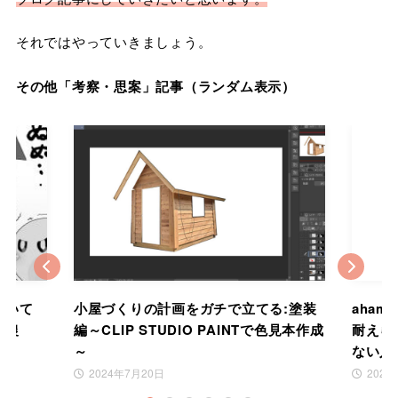
それではやっていきましょう。
その他「考察・思案」記事（ランダム表示）
Previous
Nex
ついて
小屋づくりの計画をガチで立てる:塗装
aha
る農
編～CLIP STUDIO PAINTで色見本作成
耐えら
～
ない人
2024年7月20日
2024