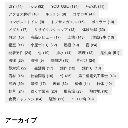
DIY
(44)
note
(82)
YOUTUBE
(184)
ため池
(11)
アクセス解析
(10)
キッチン
(9)
コオロギ
(47)
コンポストトイレ
(9)
トノサマガエル
(16)
ボイラー
(10)
メダカ
(17)
リサイクルショップ
(12)
体験記録
(32)
剪定
(10)
商品レビュー
(17)
土地
(143)
地域行事
(10)
寝室
(11)
小屋づくり
(72)
屋根
(19)
庭
(24)
弱者男性
(24)
心
(10)
排水
(14)
料理
(13)
昆虫食
(51)
法律
(26)
清掃
(9)
焼却炉
(15)
片付け
(24)
獣対策
(22)
生活費
(17)
畑作
(12)
畑作り
(13)
石材
(16)
社会問題
(16)
竹
(35)
第二種電気工事士
(13)
節約
(69)
繁殖
(17)
裏庭
(32)
補修
(14)
解体
(40)
野草
(24)
鉄くず業者
(20)
風呂場
(23)
飛び地
(16)
食費チャレンジ
(24)
駆除
(11)
１００均
(13)
アーカイブ