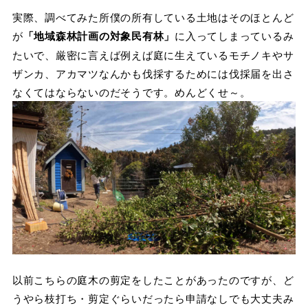
実際、調べてみた所僕の所有している土地はそのほとんど
が
「地域森林計画の対象⺠有林」
に入ってしまっているみ
たいで、厳密に言えば例えば庭に生えているモチノキやサ
ザンカ、アカマツなんかも伐採するためには伐採届を出さ
なくてはならないのだそうです。めんどくせ～。
以前こちらの庭木の剪定をしたことがあったのですが、ど
うやら枝打ち・剪定ぐらいだったら申請なしでも大丈夫み