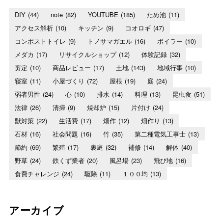
DIY
(44)
note
(82)
YOUTUBE
(185)
ため池
(11)
アクセス解析
(10)
キッチン
(9)
コオロギ
(47)
コンポストトイレ
(9)
トノサマガエル
(16)
ボイラー
(10)
メダカ
(17)
リサイクルショップ
(12)
体験記録
(32)
剪定
(10)
商品レビュー
(17)
土地
(143)
地域行事
(10)
寝室
(11)
小屋づくり
(72)
屋根
(19)
庭
(24)
弱者男性
(24)
心
(10)
排水
(14)
料理
(13)
昆虫食
(51)
法律
(26)
清掃
(9)
焼却炉
(15)
片付け
(24)
獣対策
(22)
生活費
(17)
畑作
(12)
畑作り
(13)
石材
(16)
社会問題
(16)
竹
(35)
第二種電気工事士
(13)
節約
(69)
繁殖
(17)
裏庭
(32)
補修
(14)
解体
(40)
野草
(24)
鉄くず業者
(20)
風呂場
(23)
飛び地
(16)
食費チャレンジ
(24)
駆除
(11)
１００均
(13)
アーカイブ