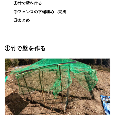
①竹で壁を作る
②フェンスの下端埋め→完成
③まとめ
①竹で壁を作る