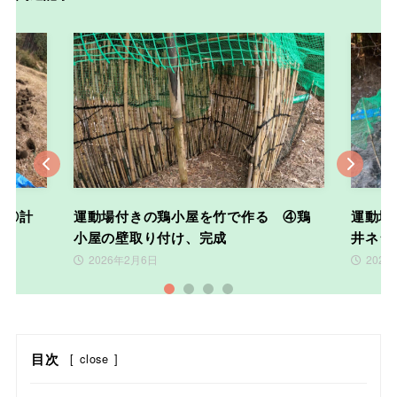
Previous
Nex
 ①計
運動場付きの鶏小屋を竹で作る ④鶏
運動場
小屋の壁取り付け、完成
井ネッ
2026年2月6日
2026
1
2
3
4
目次
[
close
]