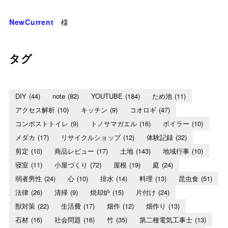
NewCurrent
様
タグ
DIY
(44)
note
(82)
YOUTUBE
(184)
ため池
(11)
アクセス解析
(10)
キッチン
(9)
コオロギ
(47)
コンポストトイレ
(9)
トノサマガエル
(16)
ボイラー
(10)
メダカ
(17)
リサイクルショップ
(12)
体験記録
(32)
剪定
(10)
商品レビュー
(17)
土地
(143)
地域行事
(10)
寝室
(11)
小屋づくり
(72)
屋根
(19)
庭
(24)
弱者男性
(24)
心
(10)
排水
(14)
料理
(13)
昆虫食
(51)
法律
(26)
清掃
(9)
焼却炉
(15)
片付け
(24)
獣対策
(22)
生活費
(17)
畑作
(12)
畑作り
(13)
石材
(16)
社会問題
(16)
竹
(35)
第二種電気工事士
(13)