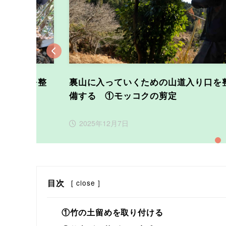
Previous
道入り口を整
裏山に入っていくための山道入り口を
を掘る
備する ①モッコクの剪定
2025年12月7日
1
目次
[
close
]
①竹の土留めを取り付ける