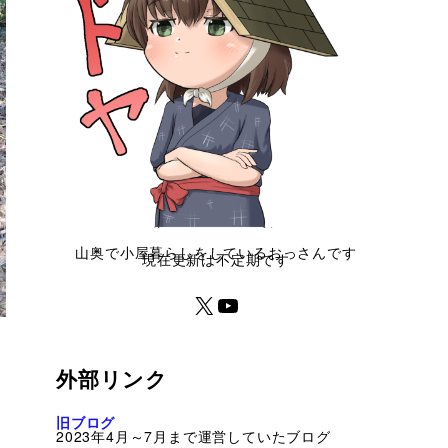
山奥で小屋暮らしをしているおっさんです
現在更新は不定期です
外部リンク
旧ブログ
2023年4月～7月まで運営していたブログ