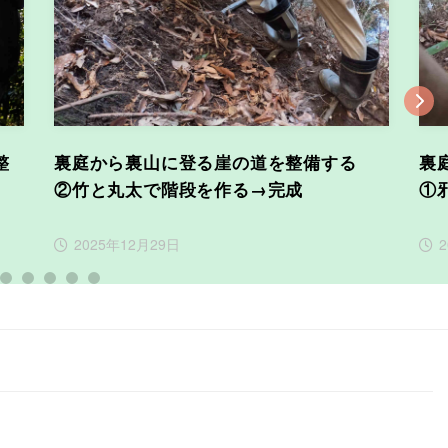
整
裏庭から裏山に登る崖の道を整備する
裏
②竹と丸太で階段を作る→完成
①
2025年12月29日
2
3
4
5
6