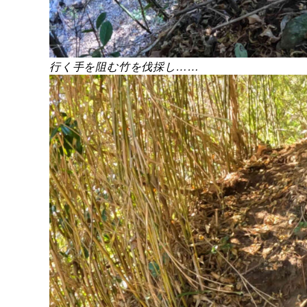
行く手を阻む竹を伐採し……