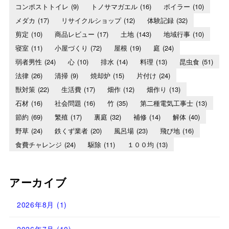
コンポストトイレ
(9)
トノサマガエル
(16)
ボイラー
(10)
メダカ
(17)
リサイクルショップ
(12)
体験記録
(32)
剪定
(10)
商品レビュー
(17)
土地
(143)
地域行事
(10)
寝室
(11)
小屋づくり
(72)
屋根
(19)
庭
(24)
弱者男性
(24)
心
(10)
排水
(14)
料理
(13)
昆虫食
(51)
法律
(26)
清掃
(9)
焼却炉
(15)
片付け
(24)
獣対策
(22)
生活費
(17)
畑作
(12)
畑作り
(13)
石材
(16)
社会問題
(16)
竹
(35)
第二種電気工事士
(13)
節約
(69)
繁殖
(17)
裏庭
(32)
補修
(14)
解体
(40)
野草
(24)
鉄くず業者
(20)
風呂場
(23)
飛び地
(16)
食費チャレンジ
(24)
駆除
(11)
１００均
(13)
アーカイブ
2026年8月
(1)