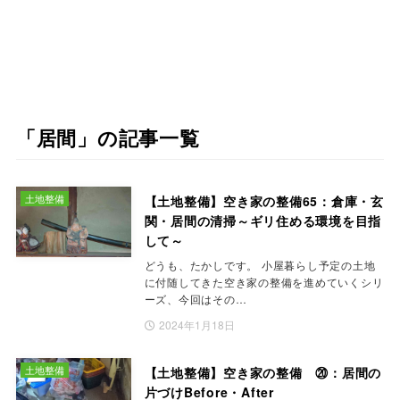
「居間」の記事一覧
土地整備
【土地整備】空き家の整備65：倉庫・玄
関・居間の清掃～ギリ住める環境を目指
して～
どうも、たかしです。 小屋暮らし予定の土地
に付随してきた空き家の整備を進めていくシリ
ーズ、今回はその…
2024年1月18日
土地整備
【土地整備】空き家の整備 ⑳：居間の
片づけBefore・After