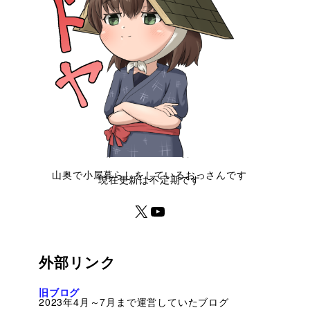
山奥で小屋暮らしをしているおっさんです
現在更新は不定期です
外部リンク
旧ブログ
2023年4月～7月まで運営していたブログ