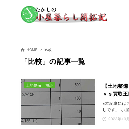
HOME
比較
「比較」の記事一覧
土地整備
検証
【土地整備
ｖｓ買取王
※本記事には
しです。 小
2023年10