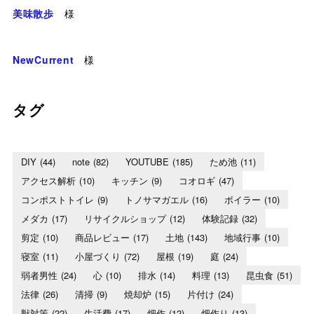
美味散歩
様
NewCurrent
様
タグ
DIY
(44)
note
(82)
YOUTUBE
(185)
ため池
(11)
アクセス解析
(10)
キッチン
(9)
コオロギ
(47)
コンポストトイレ
(9)
トノサマガエル
(16)
ボイラー
(10)
メダカ
(17)
リサイクルショップ
(12)
体験記録
(32)
剪定
(10)
商品レビュー
(17)
土地
(143)
地域行事
(10)
寝室
(11)
小屋づくり
(72)
屋根
(19)
庭
(24)
弱者男性
(24)
心
(10)
排水
(14)
料理
(13)
昆虫食
(51)
法律
(26)
清掃
(9)
焼却炉
(15)
片付け
(24)
獣対策
(22)
生活費
(17)
畑作
(12)
畑作り
(13)