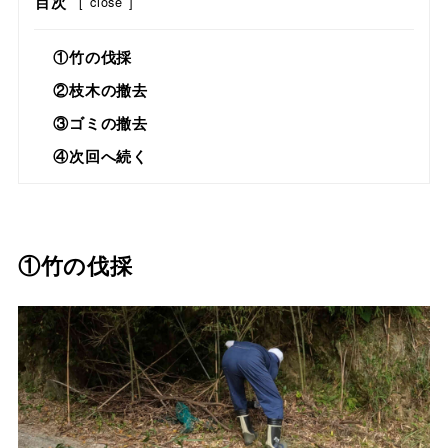
目次
[
close
]
①竹の伐採
②枝木の撤去
③ゴミの撤去
④次回へ続く
①竹の伐採