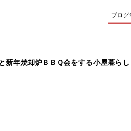
ブログ
輩と新年焼却炉ＢＢＱ会をする小屋暮らし