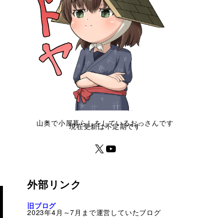
山奥で小屋暮らしをしているおっさんです
現在更新は不定期です
外部リンク
旧ブログ
2023年4月～7月まで運営していたブログ