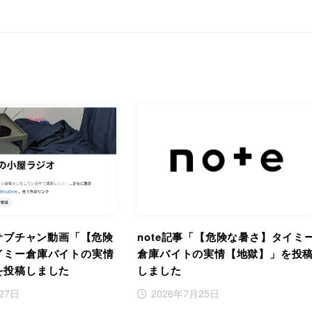
Eサブチャン動画「【危険
note記事「【危険な暑さ】タイミ
イミー倉庫バイトの実情
倉庫バイトの実情【地獄】」を投
を投稿しました
しました
27日
2026年7月25日