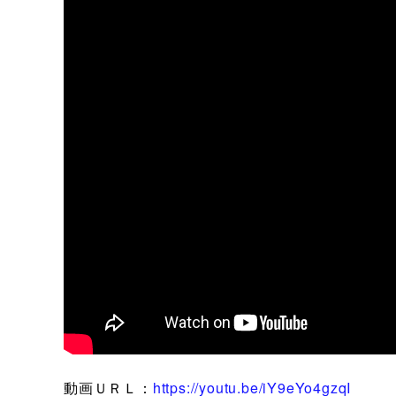
動画ＵＲＬ：
https://youtu.be/iY9eYo4gzqI