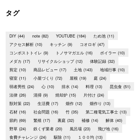
タグ
DIY
(44)
note
(82)
YOUTUBE
(184)
ため池
(11)
アクセス解析
(10)
キッチン
(9)
コオロギ
(47)
コンポストトイレ
(9)
トノサマガエル
(16)
ボイラー
(10)
メダカ
(17)
リサイクルショップ
(12)
体験記録
(32)
剪定
(10)
商品レビュー
(17)
土地
(143)
地域行事
(10)
寝室
(11)
小屋づくり
(72)
屋根
(19)
庭
(24)
弱者男性
(24)
心
(10)
排水
(14)
料理
(13)
昆虫食
(51)
法律
(26)
清掃
(9)
焼却炉
(15)
片付け
(24)
獣対策
(22)
生活費
(17)
畑作
(12)
畑作り
(13)
石材
(16)
社会問題
(16)
竹
(35)
第二種電気工事士
(13)
節約
(69)
繁殖
(17)
裏庭
(32)
補修
(14)
解体
(40)
野草
(24)
鉄くず業者
(20)
風呂場
(23)
飛び地
(16)
食費チャレンジ
(24)
駆除
(11)
１００均
(13)