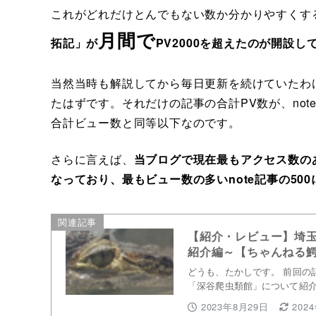
これがどれだけとんでもない数か分かりやすくす
月間で
拓記」が
PV2000を超えたのが開設
当然当時も解説してから毎日更新を続けていたわ
たはずです。それだけの記事の合計PV数が、no
合計ビュー数と同等以下なのです。
さらに言えば、
当ブログで現在最もアクセス数のあ
なっており、最もビュー数の多いnote記事の50
関連記事
【紹介・レビュー】埼
紹介編～【ちゃんねる
どうも、たかしです。 前回の
「深谷爬虫類館」について紹
2023年8月29日
202