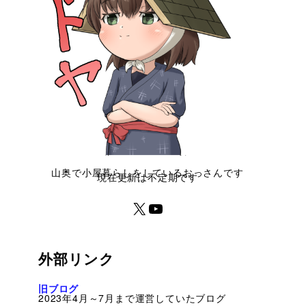
山奥で小屋暮らしをしているおっさんです
現在更新は不定期です
外部リンク
旧ブログ
2023年4月～7月まで運営していたブログ