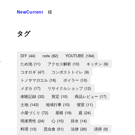
NewCurrent
様
タグ
DIY
(44)
note
(82)
YOUTUBE
(184)
に
ため池
(11)
アクセス解析
(10)
キッチン
(9)
コオロギ
(47)
コンポストトイレ
(9)
トノサマガエル
(16)
ボイラー
(10)
メダカ
(17)
リサイクルショップ
(12)
体験記録
(32)
剪定
(10)
商品レビュー
(17)
土地
(143)
地域行事
(10)
寝室
(11)
小屋づくり
(72)
屋根
(19)
庭
(24)
弱者男性
(24)
心
(10)
排水
(14)
料理
(13)
昆虫食
(51)
法律
(26)
清掃
(9)