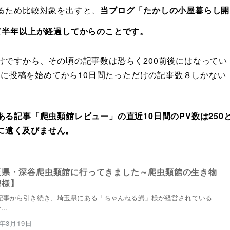
るため比較対象を出すと、
当ブログ「たかしの小屋暮らし開
して半年以上が経過してからのことです。
けですから、その頃の記事数は恐らく200前後にはなってい
teに投稿を始めてから10日間たっただけの記事数８しかない
る記事「爬虫類館レビュー」の直近10日間のPV数は250
0に遠く及びません。
玉県・深谷爬虫類館に行ってきました～爬虫類館の生き物
鰐様】
記事から引き続き、埼玉県にある「ちゃんねる鰐」様が経営されている
介…
4年3月19日