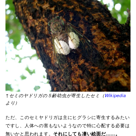
↑セミのヤドリガの５齢幼虫が寄生したセミ（
Wikipedia
より）
ただ、このセミヤドリガは主にヒグラシに寄生するみたい
ですし、人体への害もないようなので特に心配する必要は
無いかと思われます。
それにしても凄い絵面だ……。