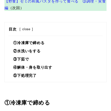
【野食】セミの和風パスタを作って食べる ③調理・実食
編
（次回）
目次
[
close
]
①冷凍庫で締める
②水洗いをする
③下茹で
④解体・身を取り出す
⑤下処理完了
①冷凍庫で締める