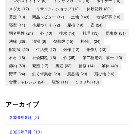
コンポストトイレ
(9)
トノサマガエル
(16)
ボイラー
(10)
メダカ
(17)
リサイクルショップ
(12)
体験記録
(32)
剪定
(10)
商品レビュー
(17)
土地
(143)
地域行事
(10)
寝室
(11)
小屋づくり
(72)
屋根
(19)
庭
(24)
弱者男性
(24)
心
(10)
排水
(14)
料理
(13)
昆虫食
(51)
法律
(26)
清掃
(9)
焼却炉
(15)
片付け
(24)
獣対策
(22)
生活費
(17)
畑作
(12)
畑作り
(13)
石材
(16)
社会問題
(16)
竹
(35)
第二種電気工事士
(13)
節約
(69)
繁殖
(17)
裏庭
(32)
補修
(14)
解体
(40)
野草
(24)
鉄くず業者
(20)
風呂場
(23)
飛び地
(16)
食費チャレンジ
(24)
駆除
(11)
１００均
(13)
アーカイブ
2026年8月
(2)
2026年7月
(10)