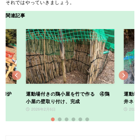
それではやっていきましょう。
関連記事
Previous
Nex
焼却炉
運動場付きの鶏小屋を竹で作る ④鶏
運動場
小屋の壁取り付け、完成
井ネッ
2026年2月6日
2026
1
2
3
4
5
6