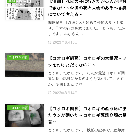
【漫画】花火大会に行きたがる人が理解
できない～今後の花火大会のあるべき姿
について考える～
関連記事 【漫画】Xを始めて仲間の多さを知
り、日本の行方を案じました。 どうも、たか
しです。 みなさん…
2023年8月15日
コオロギ飼育
【コオロギ飼育】コオロギの大量死～フ
タを付けただけなのに～
どうも、たかしです。 なんか最近コオロギ関
連は暗い話題ばかりのような気がしています
が、今回もまたヤバ…
2023年8月14日
コオロギ飼育
【コオロギ飼育】コオロギの産卵床にま
たウジが湧いた～コオロギ繁殖崩壊の足
音～
どうも、たかしです。 以前の記事で、産卵床