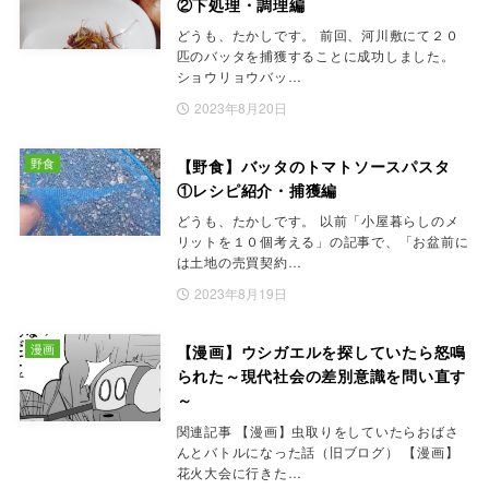
②下処理・調理編
どうも、たかしです。 前回、河川敷にて２０
匹のバッタを捕獲することに成功しました。
ショウリョウバッ…
2023年8月20日
野食
【野食】バッタのトマトソースパスタ
①レシピ紹介・捕獲編
どうも、たかしです。 以前「小屋暮らしのメ
リットを１０個考える」の記事で、「お盆前に
は土地の売買契約…
2023年8月19日
漫画
【漫画】ウシガエルを探していたら怒鳴
られた～現代社会の差別意識を問い直す
～
関連記事 【漫画】虫取りをしていたらおばさ
んとバトルになった話（旧ブログ） 【漫画】
花火大会に行きた…