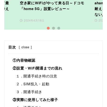
いて最
空き家にWiFiがやって来る日～ドコモ
aha
て考え
「home 5G」設置レビュー～
耐えら
ない人
2024年4月18日
2024
1
2
3
目次
[
close
]
①内容物確認
②設置・WiFi開通までの流れ
１．開通手続き時の注意
２．SIM投入・起動
３．開通手続き
③実際に使用してみた様子