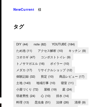
NewCurrent
様
タグ
DIY
(44)
note
(82)
YOUTUBE
(184)
ため池
(11)
アクセス解析
(10)
キッチン
(9)
コオロギ
(47)
コンポストトイレ
(9)
トノサマガエル
(16)
ボイラー
(10)
メダカ
(17)
リサイクルショップ
(12)
体験記録
(32)
剪定
(10)
商品レビュー
(17)
土地
(143)
地域行事
(10)
寝室
(11)
小屋づくり
(72)
屋根
(19)
庭
(24)
弱者男性
(24)
心
(10)
排水
(14)
料理
(13)
昆虫食
(51)
法律
(26)
清掃
(9)