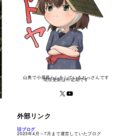
山奥で小屋暮らしをしているおっさんです
現在更新は不定期です
外部リンク
旧ブログ
2023年4月～7月まで運営していたブログ