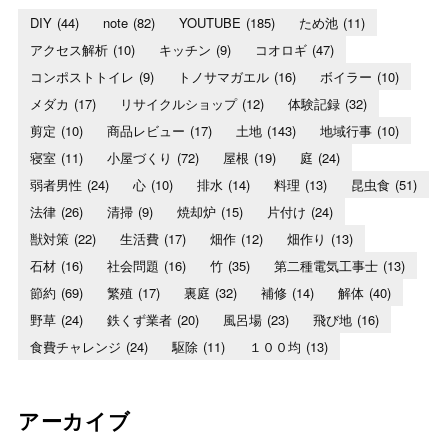
DIY
(44)
note
(82)
YOUTUBE
(185)
ため池
(11)
アクセス解析
(10)
キッチン
(9)
コオロギ
(47)
コンポストトイレ
(9)
トノサマガエル
(16)
ボイラー
(10)
メダカ
(17)
リサイクルショップ
(12)
体験記録
(32)
剪定
(10)
商品レビュー
(17)
土地
(143)
地域行事
(10)
寝室
(11)
小屋づくり
(72)
屋根
(19)
庭
(24)
弱者男性
(24)
心
(10)
排水
(14)
料理
(13)
昆虫食
(51)
法律
(26)
清掃
(9)
焼却炉
(15)
片付け
(24)
獣対策
(22)
生活費
(17)
畑作
(12)
畑作り
(13)
石材
(16)
社会問題
(16)
竹
(35)
第二種電気工事士
(13)
節約
(69)
繁殖
(17)
裏庭
(32)
補修
(14)
解体
(40)
野草
(24)
鉄くず業者
(20)
風呂場
(23)
飛び地
(16)
食費チャレンジ
(24)
駆除
(11)
１００均
(13)
アーカイブ