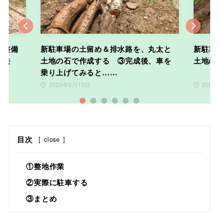
Previous
Nex
を整備
新駐車場の土留め＆排水路を、丸太と
新駐車
撤去
土地の石で作成する ③完成後、車を
土地の
乗り上げてみると……
2025年6月15日
2025
1
2
3
4
5
6
目次
[
close
]
①整地作業
②実際に駐車する
③まとめ