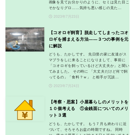
画像を見てお分かりのように、セミは見た目こ
そかなりグロ……気持ち悪い感じの見た…
2023年7月23日
【コオロギ飼育】脱走してしまったコオ
ロギを捕まえる方法――３つの事例を元
に解説
どうも、たかしです。 先日僕の家に友達がス
マブラをしに来ることになりまして、事前に
「コオロギを飼っているけど大丈夫か」と聞い
てみました。 その時に 「大丈夫だけど何で飼
ってるの」「食料？ｗ」 と相手が冗談…
2023年7月24日
【考察・思案】小屋暮らしのメリットを
１０個考える ①金銭面についてのメリ
ット３選
どうも、たかしです。 もう７月も終わりに近
づいて、そろそろお盆の時期ですね。 同時
に、僕の小屋暮らしが始まる日も近付いてきま