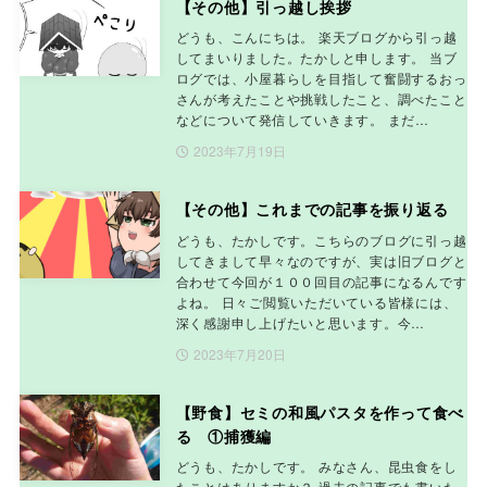
【その他】引っ越し挨拶
どうも、こんにちは。 楽天ブログから引っ越
してまいりました。たかしと申します。 当ブ
ログでは、小屋暮らしを目指して奮闘するおっ
さんが考えたことや挑戦したこと、調べたこと
などについて発信していきます。 まだ…
2023年7月19日
【その他】これまでの記事を振り返る
どうも、たかしです。こちらのブログに引っ越
してきまして早々なのですが、実は旧ブログと
合わせて今回が１００回目の記事になるんです
よね。 日々ご閲覧いただいている皆様には、
深く感謝申し上げたいと思います。今…
2023年7月20日
【野食】セミの和風パスタを作って食べ
る ①捕獲編
どうも、たかしです。 みなさん、昆虫食をし
たことはありますか？ 過去の記事でも書いた