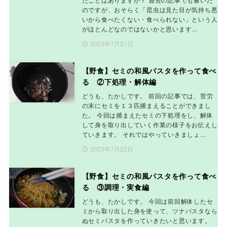
のですが、おそらく「昆虫は見た目が気持ち悪
いから食べたくない・食べられない」という人
がほとんどなのではないかと思います…
2023年7月21日
【野食】セミの和風パスタを作って食べ
る ②下処理・解体編
どうも、たかしです。 前回の記事では、苦労
の末にセミを１３匹捕まえることができまし
た。 今回は捕まえたセミの下処理をし、解体
して身を取り出していく作業の様子をお伝えし
ていきます。 それではやっていきましょ…
2023年7月22日
【野食】セミの和風パスタを作って食べ
る ③調理・実食編
どうも、たかしです。 今回は前回解体したセ
ミから取り出した身を使って、ツナパスタなら
ぬセミパスタを作っていきたいと思います。