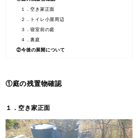
１．空き家正面
２．トイレ小屋周辺
３．寝室前の庭
４．裏庭
②今後の展開について
①庭の残置物確認
１．空き家正面